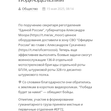
Общество
15 мая 2025, 08:14
По поручению секретаря реготделения
"Единой России", губернатора Александра
Моора (https://t.me/av_moor) ценное
оборудование доставили в зону СВО "Офицеры
России" во главе с Александром Сукаченко
(https://t.me/oficerroossii). Теперь еще
эффективнее выполнять боевые задачи смогут
военнослужащие 136-й отдельной
мотострелковой бригады отдельной роты
БПЛА, штурмовой роты 328-го десантно-
штурмового полка.
💬 Со словами благодарности они обратились
к землякам в коротких видеороликах. "Победа
будет за нами!" — обещают бойцы.
Отметим, участие в формировании
гуманитарного груза приняли местные и
первичные отделения #ЕР72,