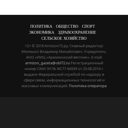
ПОЛИТИКА
ОБЩЕСТВО
СПОРТ
ЭКОНОМИКА
ЗДРАВООХРАНЕНИЕ
СЕЛЬСКОЕ ХОЗЯЙСТВО
12+ © 2018 Armizon72.ру. Главный редактор:
Мелешко Владимир Михайлович. Учредитель:
АНО «ИИЦ «Армизонский вестник». E-mail:
armizon_gazeta@obl72.ru
Регистрационный
номер СМИ ЭЛ № ФС77-66939 от 25.08.2016 г.
выдано Федеральной службой по надзору в
сфере связи, информационных технологий и
массовых коммуникаций.
Политика оператора