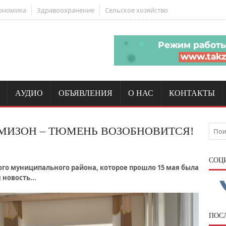
ономика
Здравоохранение
Сельское хозяйство
АУДИО
ОБЪЯВЛЕНИЯ
О НАС
КОНТАКТЫ
РМИЗОН – ТЮМЕНЬ ВОЗОБНОВИТСЯ!
CОЦ
го муниципального района, которое прошло 15 мая была
новость...
ПОС