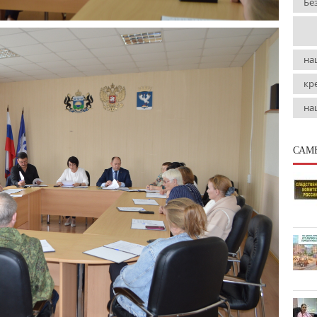
Бе
на
кр
на
САМ