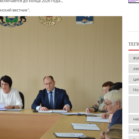
ключается до конца 2026 года...
нский вестник".
ТЕГ
#о
ле
ци
Но
на
ко