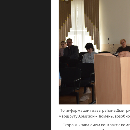
По информации главы района Дмитрия 
маршруту Армизон – Тюмень, возобно
– Скоро мы заключим контракт с компа