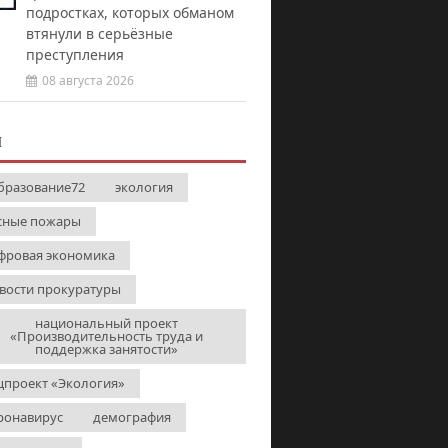
подростках, которых обманом
втянули в серьёзные
преступления
08 августа 2026
И
бразование72
экология
сные пожары
фровая экономика
вости прокуратуры
национальный проект
«Производительность труда и
поддержка занятости»
цпроект «Экология»
ронавирус
демография