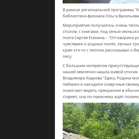
В рамках региональной программы "А
библиотеки-филиала Ольга Васильева
Мероприятие получилось очень тепл
столом, с книгами, под сенью июньск
поэта Сергея Есенина – "Отговорила р
чувствами о родных полях, лесных тро
края: кто-то с теплом рассказывал о б
лесу.
С большим интересом присутствующи
нашей землячки нашла живой отклик в
Владимира Азарова "Здесь Родина моя
пейзажи и находили созвучные своему
помогают видеть прекрасное в обычно
стареет, она по-прежнему ждёт поэзии