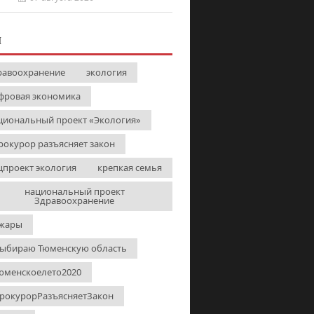
И
равоохранение
экология
фровая экономика
циональный проект «Экология»
рокурор разъясняет закон
цпроект экология
крепкая семья
национальный проект
Здравоохранение
жары
выбираю Тюменскую область
юменскоелето2020
рокурорРазъясняетЗакон