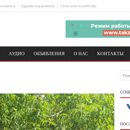
ономика
Здравоохранение
Сельское хозяйство
АУДИО
ОБЪЯВЛЕНИЯ
О НАС
КОНТАКТЫ
CОЦ
ПОС