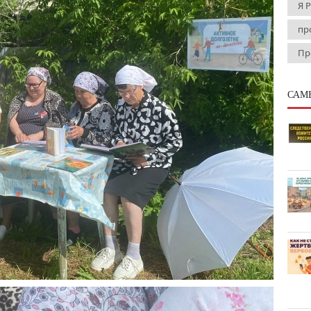
Я 
пр
Пр
САМ