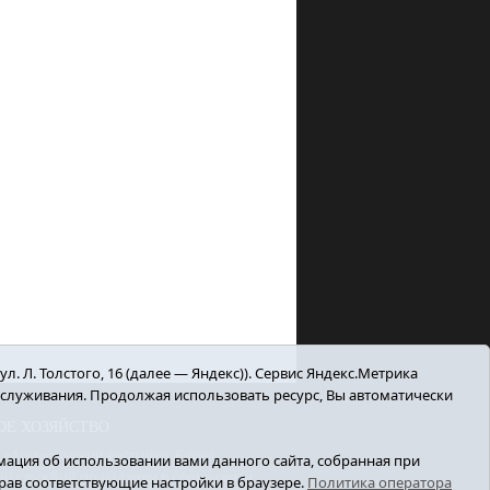
. Л. Толстого, 16 (далее — Яндекс)). Сервис Яндекс.Метрика
бслуживания. Продолжая использовать ресурс, Вы автоматически
ОЕ ХОЗЯЙСТВО
Армизонский вестник». E-mail:
ация об использовании вами данного сайта, собранная при
й службой по надзору в сфере связи,
ыбрав соответствующие настройки в браузере.
Политика оператора