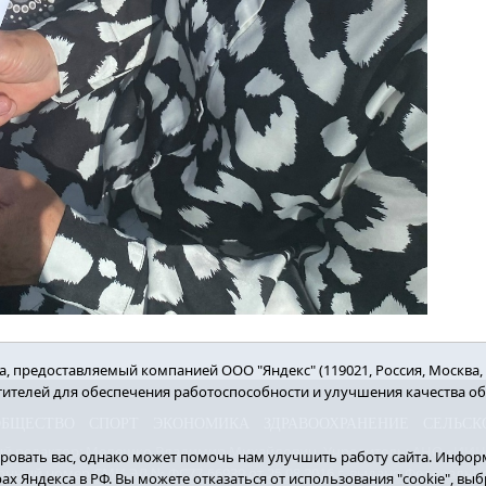
 предоставляемый компанией ООО "Яндекс" (119021, Россия, Москва, ул
етителей для обеспечения работоспособности и улучшения качества о
ОБЩЕСТВО
СПОРТ
ЭКОНОМИКА
ЗДРАВООХРАНЕНИЕ
СЕЛЬСК
вный редактор: Мелешко Владимир Михайлович. Учредитель: АНО «ИИЦ «
овать вас, однако может помочь нам улучшить работу сайта. Информ
нный номер СМИ ЭЛ № ФС77-66939 от 25.08.2016 г. выдано Федерально
рах Яндекса в РФ. Вы можете отказаться от использования "cookie", в