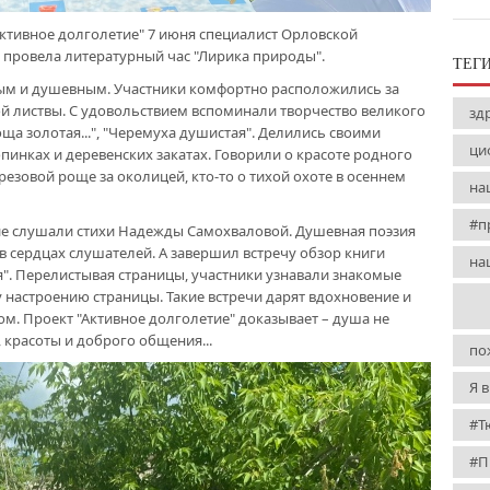
ктивное долголетие" 7 июня специалист Орловской
 провела литературный час "Лирика природы".
ТЕГ
ым и душевным. Участники комфортно расположились за
ой листвы. С удовольствием вспоминали творчество великого
зд
оща золотая...", "Черемуха душистая". Делились своими
ци
пинках и деревенских закатах. Говорили о красоте родного
ерезовой роще за околицей, кто-то о тихой охоте в осеннем
на
#п
е слушали стихи Надежды Самохваловой. Душевная поэзия
 сердцах слушателей. А завершил встречу обзор книги
на
". Перелистывая страницы, участники узнавали знакомые
 настроению страницы. Такие встречи дарят вдохновение и
м. Проект "Активное долголетие" доказывает – душа не
, красоты и доброго общения...
по
Я 
#Т
#П