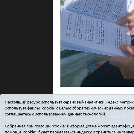
Настоящий ресурс использует сервис веб-аналитики Яндекс.Метрика,
использует файлы "cookie" с целью сбора технических данных пос
соглашаетесь с использованием данных технологий.
ПОЛИТИКА
12+ © 2018 Armizon72.ру. Гла
Собранная при помощи "cookie" информация не может идентифицир
armizon_gazeta@obl72.ru
Регистрацио
помощи "cookie", будет передаваться Яндексу и храниться на серве