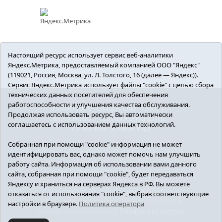
Настоящий ресурс использует сервис веб-аналитики
Яндекс.Метрика, предоставляемый компанией ООО "Яндекс"
(119021, Россия, Москва, ул. Л. Толстого, 16 (далее — Яндекс)).
Сервис Яндекс.Метрика использует файлы "cookie" с целью сбора
технических данных посетителей для обеспечения
работоспособности и улучшения качества обслуживания.
ПОЛИТИКА
ОБЩЕСТВО
СПОРТ
Продолжая использовать ресурс, Вы автоматически
ЭКОНОМИКА
ЗДРАВООХРАНЕНИЕ
соглашаетесь с использованием данных технологий.
СЕЛЬСКОЕ ХОЗЯЙСТВО
12+ © 2018 Armizon72.ру. Главный редактор:
Собранная при помощи "cookie" информация не может
Мелешко Владимир Михайлович. Учредитель:
идентифицировать вас, однако может помочь нам улучшить
АНО «ИИЦ «Армизонский вестник». E-mail:
работу сайта. Информация об использовании вами данного
armizon_gazeta@obl72.ru
Регистрационный
сайта, собранная при помощи "cookie", будет передаваться
номер СМИ ЭЛ № ФС77-66939 от 25.08.2016 г.
Яндексу и храниться на серверах Яндекса в РФ. Вы можете
выдано Федеральной службой по надзору в
отказаться от использования "cookie", выбрав соответствующие
сфере связи, информационных технологий и
настройки в браузере.
Политика оператора
массовых коммуникаций.
Политика оператора