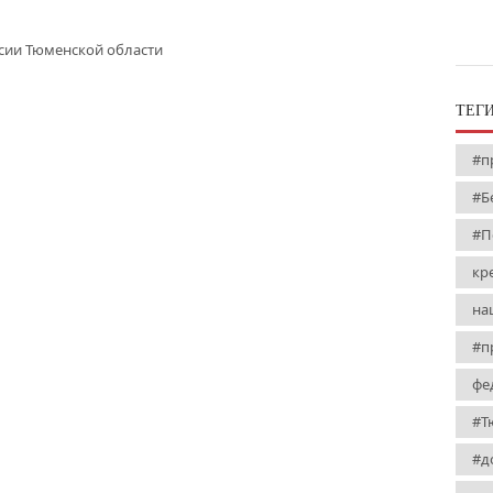
сии Тюменской области
ТЕГ
#п
#Б
#П
кр
на
#п
фе
#Т
#д