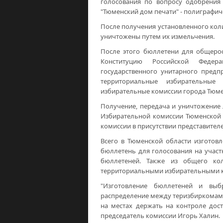
голосования по вопросу одобрения
"Тюменский дом печати" - полиграфич
После получения установленного ко
уничтожены путем их измельчения.
После этого бюллетени для общерос
Конституцию Российской Федер
государственного унитарного предп
территориальные избирательные
избирательные комиссии города Тюмен
Получение, передача и уничтожение
Избирательной комиссии Тюменской 
комиссии в присутствии представител
Всего в Тюменской области изготовл
бюллетень для голосования на учас
бюллетеней. Также из общего ко
территориальными избирательными к
"Изготовление бюллетеней и выб
распределение между теризбиркомами
на местах держать на контроле дост
председатель комиссии Игорь Халин.