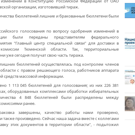
 изменений в Конституцию Российской Федерации от ОАО
еской организации, изготовившей тираж.
личества бюллетеней лишние и бракованные бюллетени были
сийского голосования по вопросу одобрения изменений в
ации были переданы представителям федерального
риятия "Главный центр специальной связи" для доставки в
 комиссии Тюменской области. Так, территориальные
и уже сегодня получат свою часть тиража.
 лишних бюллетеней осуществлялась под контролем членов
области с правом решающего голоса, работников аппарата
ей средств массовой информации.
ено 1 113 045 бюллетеней для голосования; из них 226 381
тках, оборудованных комплексами обработки избирательных
личества 4 848 бюллетеней были распределены между
омиссиями ранее.
раковка завершены, качество работы нами проверено,
 также произведено. Сейчас наша задача вместе с коллегами
авку этих документов в территории области", - подытожил