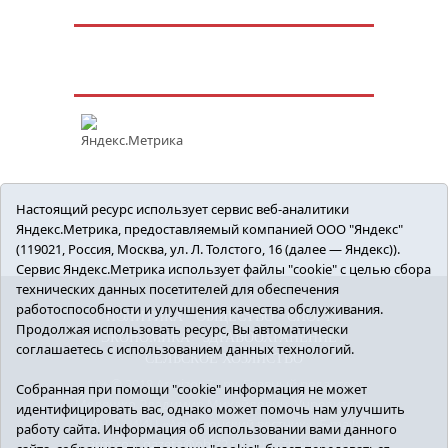
Настоящий ресурс использует сервис веб-аналитики
Яндекс.Метрика, предоставляемый компанией ООО "Яндекс"
(119021, Россия, Москва, ул. Л. Толстого, 16 (далее — Яндекс)).
Сервис Яндекс.Метрика использует файлы "cookie" с целью сбора
технических данных посетителей для обеспечения
работоспособности и улучшения качества обслуживания.
ПОЛИТИКА
ОБЩЕСТВО
СПОРТ
Продолжая использовать ресурс, Вы автоматически
ЭКОНОМИКА
ЗДРАВООХРАНЕНИЕ
соглашаетесь с использованием данных технологий.
СЕЛЬСКОЕ ХОЗЯЙСТВО
12+ © 2018 Armizon72.ру. Главный редактор:
Собранная при помощи "cookie" информация не может
Мелешко Владимир Михайлович. Учредитель:
идентифицировать вас, однако может помочь нам улучшить
АНО «ИИЦ «Армизонский вестник». E-mail:
работу сайта. Информация об использовании вами данного
armizon_gazeta@obl72.ru
Регистрационный