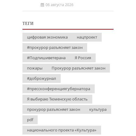
06 августа 2026
ТЕГИ
цифровая экономика
нацпроект
#прокурор разъясняет закон
#Подпишиветерана
Я Россия
пожары
Прокурор разъясняет закон
#доброжурнал
#прессконференциягубернатора
Я выбираю Тюменскую область
прокурор разъясняет закон
культура
pdf
национального проекта «Культура»