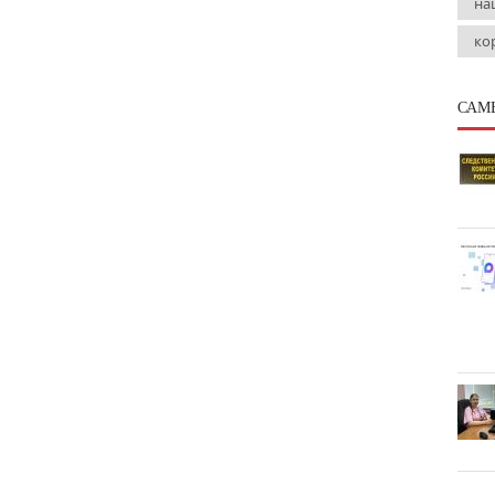
на
ко
САМ