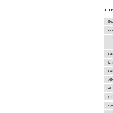
ТЕГ
Бе
ци
на
Ци
на
#Б
#П
Пр
кр