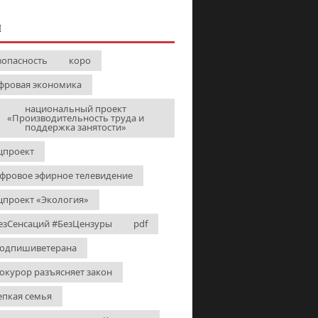
И
зопасность
коро
фровая экономика
национальный проект
«Производительность труда и
поддержка занятости»
цпроект
фровое эфирное телевидение
цпроект «Экология»
езСенсаций #БезЦензуры
pdf
одпишиветерана
окурор разъясняет закон
епкая семья