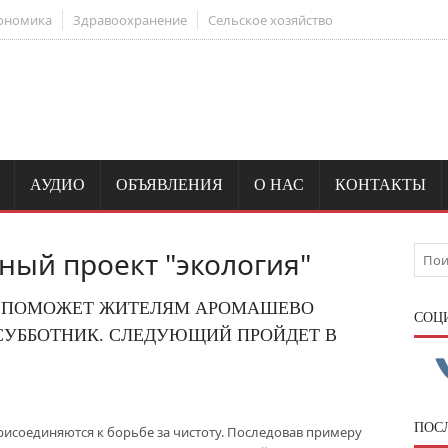
ономика
Здравоохранение
Сельское хозяйство
АУДИО
ОБЪЯВЛЕНИЯ
О НАС
КОНТАКТЫ
ый проект "экология"
Р ПОМОЖЕТ ЖИТЕЛЯМ АРОМАШЕВО
CОЦ
УББОТНИК. СЛЕДУЮЩИЙ ПРОЙДЕТ В
ПОС
исоединяются к борьбе за чистоту. Последовав примеру