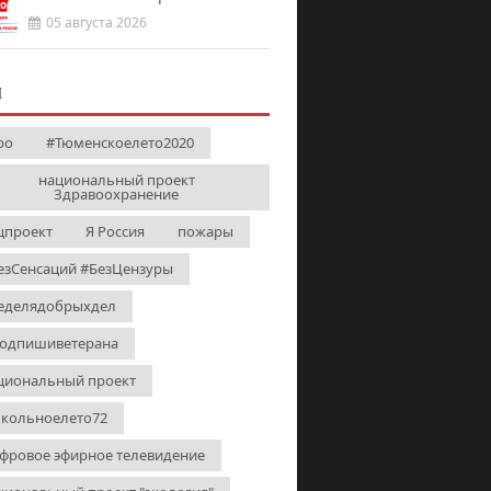
05 августа 2026
И
ро
#Тюменскоелето2020
национальный проект
Здравоохранение
цпроект
Я Россия
пожары
езСенсаций #БезЦензуры
еделядобрыхдел
одпишиветерана
циональный проект
кольноелето72
фровое эфирное телевидение