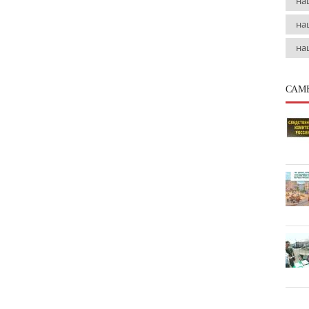
на
на
на
САМ