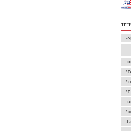
ТЕГ
ко
на
#Б
#н
#П
на
#ш
Ци