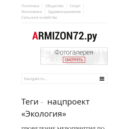
Политика
Общество
Спорт
Экономика
Здравоохранение
Сельское хозяйство
Теги
-
нацпроект
«Экология»