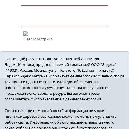
Настоящий ресурс использует сервис веб-аналитики
Яндекс.Метрика, предоставляемый компанией ООО "Яндекс"
(119021, Россия, Москва, ул. Л. Толстого, 16 (далее — Яндекс)).
Сервис Яндекс.Метрика использует файлы "cookie" с целью сбора
технических данных посетителей для обеспечения
работоспособности и улучшения качества обслуживания.
ПОЛИТИКА
ОБЩЕСТВО
СПОРТ
Продолжая использовать ресурс, Вы автоматически
ЭКОНОМИКА
ЗДРАВООХРАНЕНИЕ
соглашаетесь с использованием данных технологий.
СЕЛЬСКОЕ ХОЗЯЙСТВО
12+ © 2018 Armizon72.ру. Главный редактор:
Собранная при помощи "cookie" информация не может
Мелешко Владимир Михайлович. Учредитель:
идентифицировать вас, однако может помочь нам улучшить
АНО «ИИЦ «Армизонский вестник». E-mail:
работу сайта. Информация об использовании вами данного
armizon_gazeta@obl72.ru
Регистрационный
сайта, собранная при помощи "cookie", будет передаваться