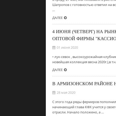
Шатропов с готовностью ответил на вс
…
ДАЛЕЕ
4 ИЮНЯ (ЧЕТВЕРГ) НА РЫ
ОПТОВОЙ ФИРМЫ "КАССИОП
01 июня 2020
• лук-севок , высокоурожайная клубник
новейшая коллекция весна 2020г.),в т
ДАЛЕЕ
В АРМИЗОНСКОМ РАЙОНЕ 
28 мая 2020
С этого года ряды фермеров пополнил
начинающий глава КФХ учится у свое
отрасли. Начало положено, а …