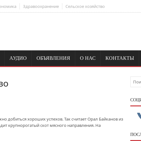
ономика
Здравоохранение
Сельское хозяйство
АУДИО
ОБЪЯВЛЕНИЯ
О НАС
КОНТАКТЫ
во
CОЦ
но добиться хороших успехов. Так считает Орал Байканов из
одит крупнорогатый скот мясного направления. На
ПОС