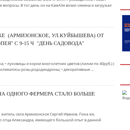
е вопросы. В тот день он на КамАЗе возил семена и загружал
НКЕ (АРМИЗОНСКОЕ, УЛ.КУЙБЫШЕВА) ОТ
ЕЯ" С 9-15 Ч "ДЕНЬ САДОВОДА"
а; • луковицы и корни многолетних цветов (лилии по 40руб.) (
.ч.клематисы розы,рододендроны; • декоративные …
НА ОДНОГО ФЕРМЕРА СТАЛО БОЛЬШЕ
 житель села Армизонское Сергей Иванов. Пока же,
го отца Александра, имеющего большой опыт в данной