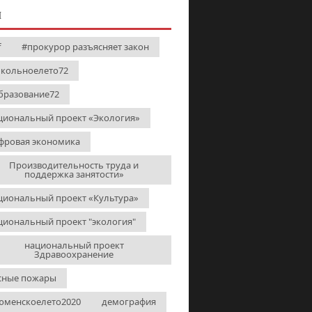
И
f
#прокурор разъясняет закон
кольноелето72
бразование72
циональный проект «Экология»
фровая экономика
Производительность труда и
поддержка занятости»
циональный проект «Культура»
циональный проект "экология"
национальный проект
Здравоохранение
сные пожары
юменскоелето2020
демография