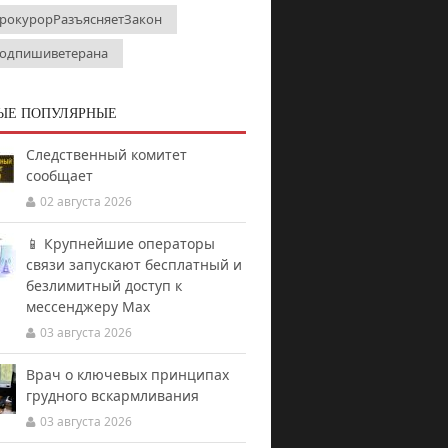
рокурорРазъясняетЗакон
одпишиветерана
ЫЕ ПОПУЛЯРНЫЕ
Следственный комитет
сообщает
02 августа 2026
📱 Крупнейшие операторы
связи запускают бесплатный и
безлимитный доступ к
мессенджеру Мах
03 августа 2026
Врач о ключевых принципах
грудного вскармливания
03 августа 2026