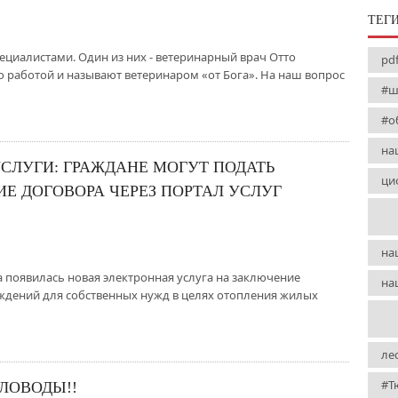
ТЕГ
циалистами. Один из них - ветеринарный врач Отто
pd
 работой и называют ветеринаром «от Бога». На наш вопрос
#ш
#о
на
УСЛУГИ: ГРАЖДАНЕ МОГУТ ПОДАТЬ
ци
Е ДОГОВОРА ЧЕРЕЗ ПОРТАЛ УСЛУГ
на
 появилась новая электронная услуга на заключение
на
ждений для собственных нужд в целях отопления жилых
ле
#Т
ЛОВОДЫ!!