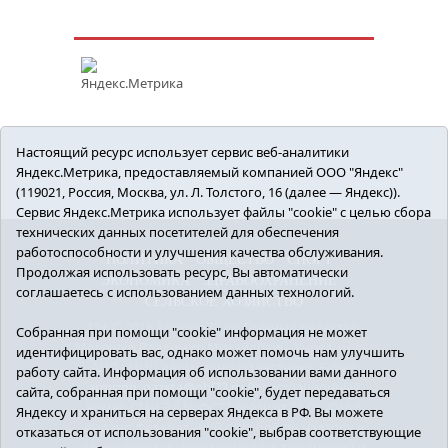
Настоящий ресурс использует сервис веб-аналитики
Яндекс.Метрика, предоставляемый компанией ООО "Яндекс"
(119021, Россия, Москва, ул. Л. Толстого, 16 (далее — Яндекс)).
Сервис Яндекс.Метрика использует файлы "cookie" с целью сбора
технических данных посетителей для обеспечения
работоспособности и улучшения качества обслуживания.
ПОЛИТИКА
ОБЩЕСТВО
СПОРТ
Продолжая использовать ресурс, Вы автоматически
ЭКОНОМИКА
ЗДРАВООХРАНЕНИЕ
соглашаетесь с использованием данных технологий.
СЕЛЬСКОЕ ХОЗЯЙСТВО
12+ © 2018 Armizon72.ру. Главный редактор:
Собранная при помощи "cookie" информация не может
Мелешко Владимир Михайлович. Учредитель:
идентифицировать вас, однако может помочь нам улучшить
АНО «ИИЦ «Армизонский вестник». E-mail:
работу сайта. Информация об использовании вами данного
armizon_gazeta@obl72.ru
Регистрационный
сайта, собранная при помощи "cookie", будет передаваться
номер СМИ ЭЛ № ФС77-66939 от 25.08.2016 г.
Яндексу и храниться на серверах Яндекса в РФ. Вы можете
выдано Федеральной службой по надзору в
отказаться от использования "cookie", выбрав соответствующие
сфере связи, информационных технологий и