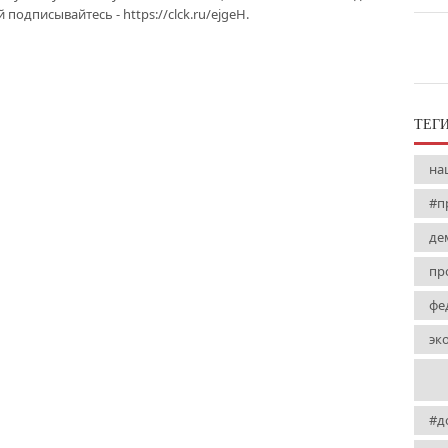
подписывайтесь - https://clck.ru/ejgeH.
ТЕГ
на
#п
де
пр
фе
эк
#д