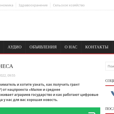
ономика
Здравоохранение
Сельское хозяйство
АУДИО
ОБЪЯВЛЕНИЯ
О НАС
КОНТАКТЫ
НЕСА
022, 09:55
CОЦ
матель и хотите узнать, как получить грант
GF) от нацпроекта «Малое и среднее
живает аграриев государство и как работают цифровые
а у нас для вас хорошая новость.
ПОС