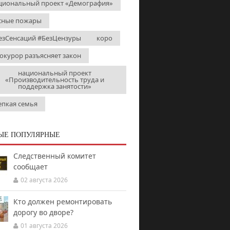
циональный проект «Демография»
сные пожары
езСенсаций #БезЦензуры
коро
окурор разъясняет закон
национальный проект
«Производительность труда и
поддержка занятости»
епкая семья
ЫЕ ПОПУЛЯРНЫЕ
Следственный комитет
сообщает
02 августа 2026
Кто должен ремонтировать
дорогу во дворе?
01 августа 2026