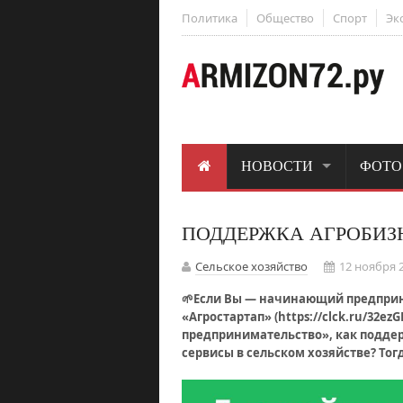
Политика
Общество
Спорт
Эк
НОВОСТИ
ФОТО
ПОДДЕРЖКА АГРОБИЗ
Сельское хозяйство
12 ноября 2
🌱Если Вы — начинающий предприни
«Агростартап» (https://clck.ru/32ez
предпринимательство», как поддер
сервисы в сельском хозяйстве? Тогд