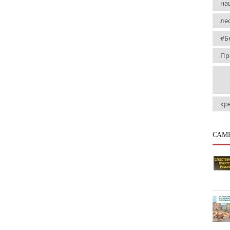
на
ле
#Б
Пр
кр
САМ