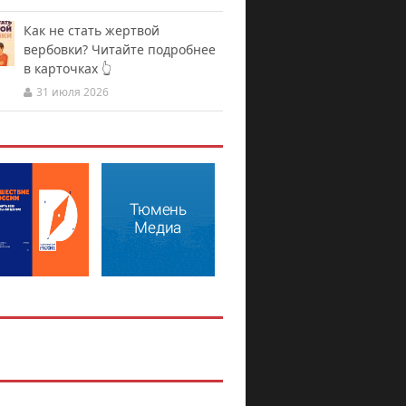
Как не стать жертвой
вербовки? Читайте подробнее
в карточках 👆
31 июля 2026