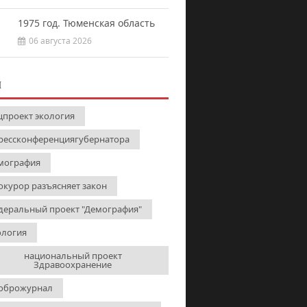
1975 год. Тюменская область
06 августа 2026
И
цпроект экология
рессконференциягубернатора
мография
окурор разъясняет закон
деральный проект "Демография"
ология
национальный проект
Здравоохранение
оброжурнал