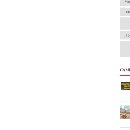
#ш
на
Пр
САМ