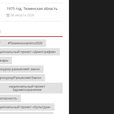
1975 год. Тюменская область
06 августа 2026
И
f
#Тюменскоелето2020
циональный проект «Демография»
жары
окурор разъясняет закон
рокурорРазъясняетЗакон
национальный проект
Здравоохранение
зопасность
циональный проект «Культура»