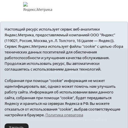
Настоящий ресурс использует сервис веб-аналитики
Яндекс.Метрика, предоставляемый компанией ООО "Яндекс"
(119021, Россия, Москва, ул. Л. Толстого, 16 (далее — Яндекс)).
Сервис Яндекс.Метрика использует файлы "cookie" с целью сбора
технических данных посетителей для обеспечения
работоспособности и улучшения качества обслуживания.
ПОЛИТИКА
ОБЩЕСТВО
СПОРТ
Продолжая использовать ресурс, Вы автоматически
ЭКОНОМИКА
ЗДРАВООХРАНЕНИЕ
соглашаетесь с использованием данных технологий.
СЕЛЬСКОЕ ХОЗЯЙСТВО
12+ © 2018 Armizon72.ру. Главный редактор:
Собранная при помощи "cookie" информация не может
Мелешко Владимир Михайлович. Учредитель:
идентифицировать вас, однако может помочь нам улучшить
АНО «ИИЦ «Армизонский вестник». E-mail:
работу сайта. Информация об использовании вами данного
armizon_gazeta@obl72.ru
Регистрационный
сайта, собранная при помощи "cookie", будет передаваться
номер СМИ ЭЛ № ФС77-66939 от 25.08.2016 г.
Яндексу и храниться на серверах Яндекса в РФ. Вы можете
выдано Федеральной службой по надзору в
отказаться от использования "cookie", выбрав соответствующие
сфере связи, информационных технологий и
настройки в браузере.
Политика оператора
массовых коммуникаций.
Политика оператора
Закрыть