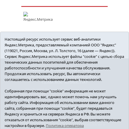
Настоящий ресурс использует сервис веб-аналитики
Яндекс.Метрика, предоставляемый компанией ООО "Яндекс"
(119021, Россия, Москва, ул. Л. Толстого, 16 (далее — Яндекс)).
Сервис Яндекс.Метрика использует файлы "cookie" с целью сбора
технических данных посетителей для обеспечения
работоспособности и улучшения качества обслуживания.
ПОЛИТИКА
ОБЩЕСТВО
СПОРТ
Продолжая использовать ресурс, Вы автоматически
ЭКОНОМИКА
ЗДРАВООХРАНЕНИЕ
соглашаетесь с использованием данных технологий.
СЕЛЬСКОЕ ХОЗЯЙСТВО
12+ © 2018 Armizon72.ру. Главный редактор:
Собранная при помощи "cookie" информация не может
Мелешко Владимир Михайлович. Учредитель:
идентифицировать вас, однако может помочь нам улучшить
АНО «ИИЦ «Армизонский вестник». E-mail:
работу сайта. Информация об использовании вами данного
armizon_gazeta@obl72.ru
Регистрационный
сайта, собранная при помощи "cookie", будет передаваться
номер СМИ ЭЛ № ФС77-66939 от 25.08.2016 г.
Яндексу и храниться на серверах Яндекса в РФ. Вы можете
выдано Федеральной службой по надзору в
отказаться от использования "cookie", выбрав соответствующие
сфере связи, информационных технологий и
настройки в браузере.
Политика оператора