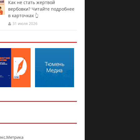
Как не стать жертвой
вербовки? Читайте подробнее
в карточках 👆
31 июля 2026