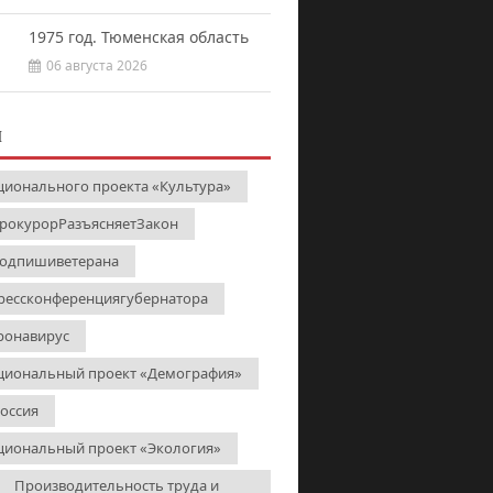
1975 год. Тюменская область
06 августа 2026
И
ционального проекта «Культура»
рокурорРазъясняетЗакон
одпишиветерана
рессконференциягубернатора
ронавирус
циональный проект «Демография»
Россия
циональный проект «Экология»
Производительность труда и