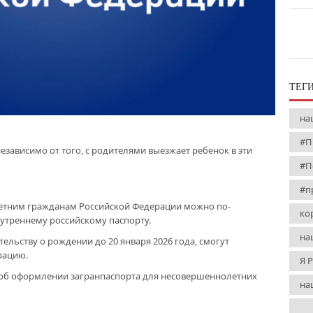
ТЕГ
на
#П
езависимо от того, с родителями выезжает ребенок в эти
#П
#п
летним гражданам Российской Федерации можно по-
ко
нутреннему российскому паспорту.
на
тельству о рождении до 20 января 2026 года, смогут
рацию.
Я 
об оформлении загранпаспорта для несовершеннолетних
на