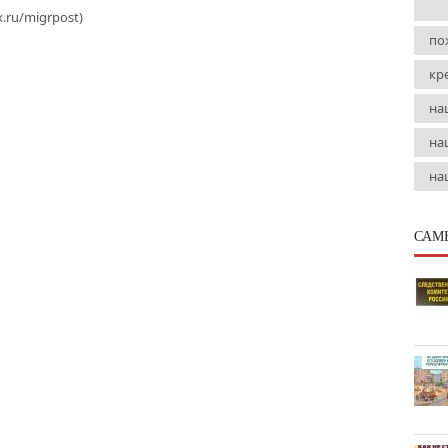
.ru/migrpost)
по
кр
на
на
на
САМ