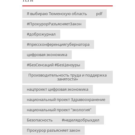
ТЕГИ
Я выбираю Тюменскую область
pdf
#ПрокурорРазъясняетЗакон
#доброжурнал
#прессконференциягубернатора
цифровая экономика
#БезСенсаций #БезЦензуры
Производительность труда и поддержка
занятости»
нацпроект цифровая экономика
национальный проект Здравоохранение
национальный проект "экология"
Безопасность
#неделядобрыхдел
Прокурор разъясняет закон