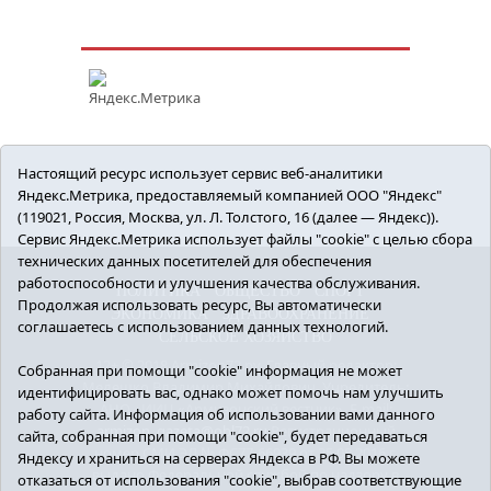
Настоящий ресурс использует сервис веб-аналитики
Яндекс.Метрика, предоставляемый компанией ООО "Яндекс"
(119021, Россия, Москва, ул. Л. Толстого, 16 (далее — Яндекс)).
Сервис Яндекс.Метрика использует файлы "cookie" с целью сбора
технических данных посетителей для обеспечения
работоспособности и улучшения качества обслуживания.
ПОЛИТИКА
ОБЩЕСТВО
СПОРТ
Продолжая использовать ресурс, Вы автоматически
ЭКОНОМИКА
ЗДРАВООХРАНЕНИЕ
соглашаетесь с использованием данных технологий.
СЕЛЬСКОЕ ХОЗЯЙСТВО
12+ © 2018 Armizon72.ру. Главный редактор:
Собранная при помощи "cookie" информация не может
Мелешко Владимир Михайлович. Учредитель:
идентифицировать вас, однако может помочь нам улучшить
АНО «ИИЦ «Армизонский вестник». E-mail:
работу сайта. Информация об использовании вами данного
armizon_gazeta@obl72.ru
Регистрационный
сайта, собранная при помощи "cookie", будет передаваться
номер СМИ ЭЛ № ФС77-66939 от 25.08.2016 г.
Яндексу и храниться на серверах Яндекса в РФ. Вы можете
выдано Федеральной службой по надзору в
отказаться от использования "cookie", выбрав соответствующие