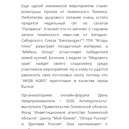
Еще одной изюминкой мероприятия станет
розыгрыш призов от тюменского бизнеса.
Любителям здорового питания очень кстати
придется недельный сет из салатов
"Прованса". А может кто-то мечтает о годовом
запасе тюменского иван-чая от Западно-
Сибирского Союза "Биопродукт"? ТПК "Ягоды
плюс" разыграет посадочный материал, а
"Мебель Group" осчастливит победителя
новой кухней. Бочонок с медом от "Медового
края" найдет своего сладкоежку среди
участников мероприятия. Ну а кому-то удастся
увеличить свое поголовье скота, потому что
"ARSIB AGRO" приготовил в качестве приза
бычка!
Организаторами онлайн-форума "День
предпринимателя − 2020. Антихрупкость"
выступили Правительство Тюменской области,
Фонд "Инвестиционное агентство Тюменской
области", Центр "Мой бизнес", "Опора России"
и "Деловая Россия". Они напоминают о