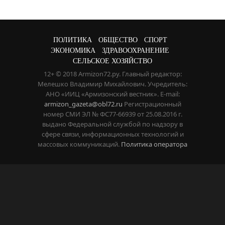
ПОЛИТИКА
ОБЩЕСТВО
СПОРТ
ЭКОНОМИКА
ЗДРАВООХРАНЕНИЕ
СЕЛЬСКОЕ ХОЗЯЙСТВО
12+ © 2018 Armizon72.ру. Главный редактор:
Мелешко Владимир Михайлович. Учредитель:
АНО «ИИЦ «Армизонский вестник». E-mail:
armizon_gazeta@obl72.ru
Регистрационный
номер СМИ ЭЛ № ФС77-66939 от 25.08.2016 г.
выдано Федеральной службой по надзору в
сфере связи, информационных технологий и
массовых коммуникаций.
Политика оператора