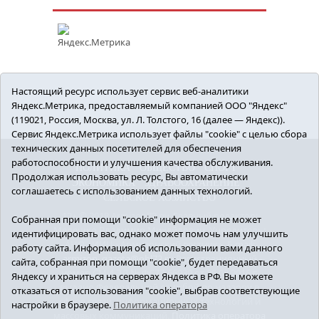
Настоящий ресурс использует сервис веб-аналитики
Яндекс.Метрика, предоставляемый компанией ООО "Яндекс"
(119021, Россия, Москва, ул. Л. Толстого, 16 (далее — Яндекс)).
Сервис Яндекс.Метрика использует файлы "cookie" с целью сбора
технических данных посетителей для обеспечения
работоспособности и улучшения качества обслуживания.
ПОЛИТИКА
ОБЩЕСТВО
СПОРТ
Продолжая использовать ресурс, Вы автоматически
ЭКОНОМИКА
ЗДРАВООХРАНЕНИЕ
соглашаетесь с использованием данных технологий.
СЕЛЬСКОЕ ХОЗЯЙСТВО
12+ © 2018 Armizon72.ру. Главный редактор:
Собранная при помощи "cookie" информация не может
Мелешко Владимир Михайлович. Учредитель:
идентифицировать вас, однако может помочь нам улучшить
АНО «ИИЦ «Армизонский вестник». E-mail:
работу сайта. Информация об использовании вами данного
armizon_gazeta@obl72.ru
Регистрационный
сайта, собранная при помощи "cookie", будет передаваться
номер СМИ ЭЛ № ФС77-66939 от 25.08.2016 г.
Яндексу и храниться на серверах Яндекса в РФ. Вы можете
выдано Федеральной службой по надзору в
отказаться от использования "cookie", выбрав соответствующие
сфере связи, информационных технологий и
настройки в браузере.
Политика оператора
массовых коммуникаций.
Политика оператора