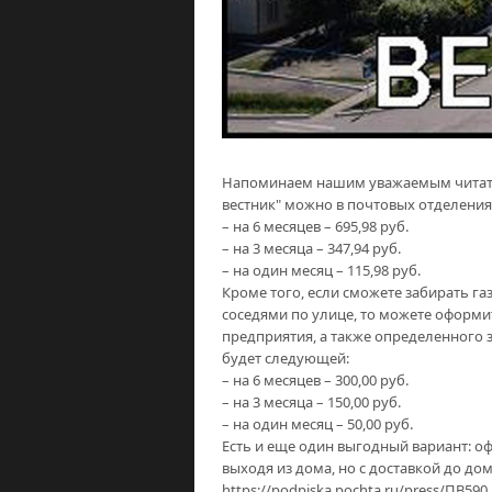
Напоминаем нашим уважаемым читател
вестник" можно в почтовых отделениях
– на 6 месяцев – 695,98 руб.
– на 3 месяца – 347,94 руб.
– на один месяц – 115,98 руб.
Кроме того, если сможете забирать газ
соседями по улице, то можете оформит
предприятия, а также определенного з
будет следующей:
– на 6 месяцев – 300,00 руб.
– на 3 месяца – 150,00 руб.
– на один месяц – 50,00 руб.
Есть и еще один выгодный вариант: о
выходя из дома, но с доставкой до до
https://podpiska.pochta.ru/press/ПВ590