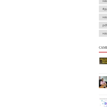
на
#д
на
pd
на
САМ