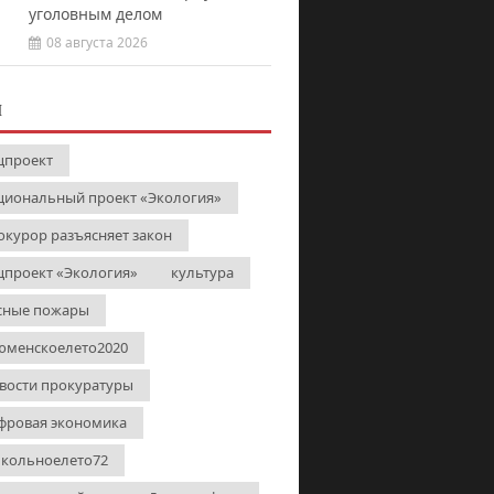
уголовным делом
08 августа 2026
И
цпроект
циональный проект «Экология»
окурор разъясняет закон
цпроект «Экология»
культура
сные пожары
юменскоелето2020
вости прокуратуры
фровая экономика
кольноелето72