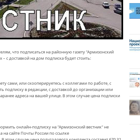
ям, что подписаться на районную газету "Армизонский
 – с доставкой на дом подписка будет стоить:
ету сами, или скооперируетесь с коллегами по работе, с
ь подписку в редакции, с доставкой до организации или
аранее адреса на вашей улице. В этом случае цена подписки
формить онлайн-подписку на "Армизонский вестник" не
ма на сайте Почты России по ссылке
 . В этом случае цена полугодового комплекта составит 670,32