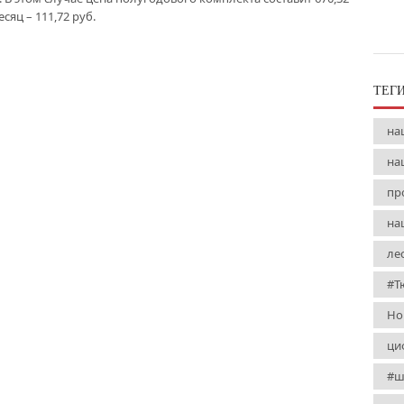
есяц – 111,72 руб.
ТЕГ
на
на
пр
на
ле
#Т
Но
ци
#ш