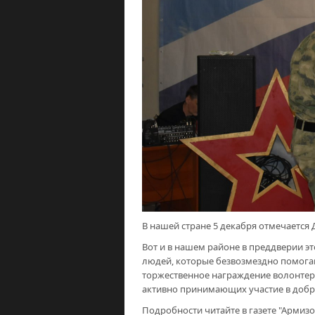
В нашей стране 5 декабря отмечается 
Вот и в нашем районе в преддверии э
людей, которые безвозмездно помога
торжественное награждение волонтер
активно принимающих участие в добр
Подробности читайте в газете "Армизо