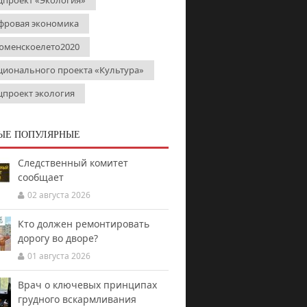
цпроект «Экология»
фровая экономика
юменскоелето2020
ционального проекта «Культура»
цпроект экология
ЫЕ ПОПУЛЯРНЫЕ
Следственный комитет
сообщает
02 августа 2026
Кто должен ремонтировать
дорогу во дворе?
01 августа 2026
Врач о ключевых принципах
грудного вскармливания