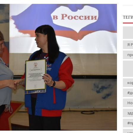
ТЕГ
Я 
пр
ко
#д
Но
зд
#п