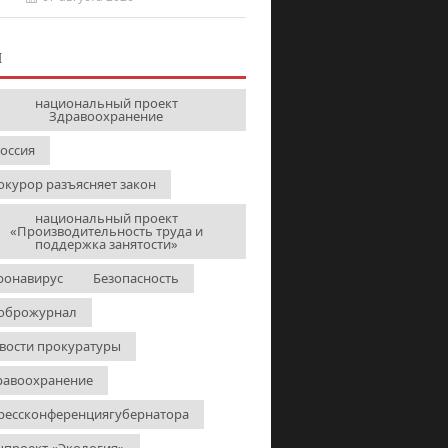
И
национальный проект
Здравоохранение
Россия
окурор разъясняет закон
национальный проект
«Производительность труда и
поддержка занятости»
ронавирус
Безопасность
оброжурнал
вости прокуратуры
равоохранение
рессконференциягубернатора