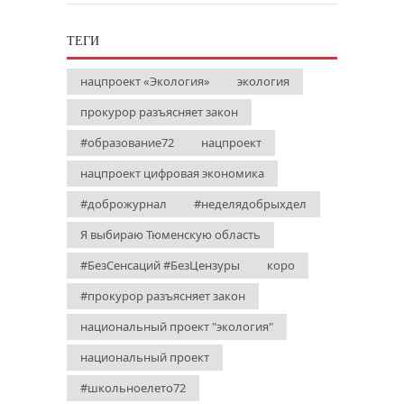
ТЕГИ
нацпроект «Экология»
экология
прокурор разъясняет закон
#образование72
нацпроект
нацпроект цифровая экономика
#доброжурнал
#неделядобрыхдел
Я выбираю Тюменскую область
#БезСенсаций #БезЦензуры
коро
#прокурор разъясняет закон
национальный проект "экология"
национальный проект
#школьноелето72