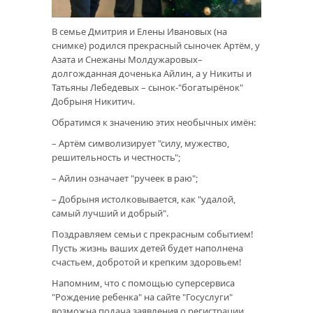
В семье Дмитрия и Елены Ивановых (на
снимке) родился прекрасный сыночек Артём, у
Азата и Снежаны Молдужаровых–
долгожданная доченька Айлин, а у Никиты и
Татьяны Лебедевых – сынок-"богатырёнок"
Добрыня Никитич.
Обратимся к значению этих необычных имён:
– Артём символизирует "силу, мужество,
решительность и честность";
– Айлин означает "ручеек в раю";
– Добрыня истолковывается, как "удалой,
самый лучший и добрый".
Поздравляем семьи с прекрасным событием!
Пусть жизнь ваших детей будет наполнена
счастьем, добротой и крепким здоровьем!
Напомним, что с помощью суперсервиса
"Рождение ребенка" на сайте "Госуслуги"
возможна подача заявления о регистрации