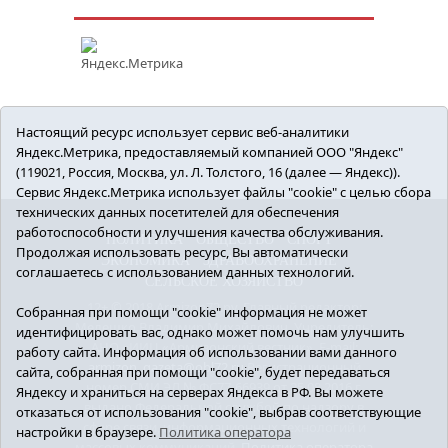
Настоящий ресурс использует сервис веб-аналитики
Яндекс.Метрика, предоставляемый компанией ООО "Яндекс"
(119021, Россия, Москва, ул. Л. Толстого, 16 (далее — Яндекс)).
Сервис Яндекс.Метрика использует файлы "cookie" с целью сбора
технических данных посетителей для обеспечения
работоспособности и улучшения качества обслуживания.
ПОЛИТИКА
ОБЩЕСТВО
СПОРТ
Продолжая использовать ресурс, Вы автоматически
ЭКОНОМИКА
ЗДРАВООХРАНЕНИЕ
соглашаетесь с использованием данных технологий.
СЕЛЬСКОЕ ХОЗЯЙСТВО
12+ © 2018 Armizon72.ру. Главный редактор:
Собранная при помощи "cookie" информация не может
Мелешко Владимир Михайлович. Учредитель:
идентифицировать вас, однако может помочь нам улучшить
АНО «ИИЦ «Армизонский вестник». E-mail:
работу сайта. Информация об использовании вами данного
armizon_gazeta@obl72.ru
Регистрационный
сайта, собранная при помощи "cookie", будет передаваться
номер СМИ ЭЛ № ФС77-66939 от 25.08.2016 г.
Яндексу и храниться на серверах Яндекса в РФ. Вы можете
выдано Федеральной службой по надзору в
отказаться от использования "cookie", выбрав соответствующие
сфере связи, информационных технологий и
настройки в браузере.
Политика оператора
массовых коммуникаций.
Политика оператора