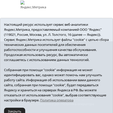
Настоящий ресурс использует сервис веб-аналитики
Яндекс.Метрика, предоставляемый компанией ООО "Яндекс"
(119021, Россия, Москва, ул. Л. Толстого, 16 (далее — Яндекс)).
Сервис Яндекс.Метрика использует файлы "cookie" с целью сбора
технических данных посетителей для обеспечения
работоспособности и улучшения качества обслуживания.
ПОЛИТИКА
ОБЩЕСТВО
СПОРТ
Продолжая использовать ресурс, Вы автоматически
ЭКОНОМИКА
ЗДРАВООХРАНЕНИЕ
соглашаетесь с использованием данных технологий.
СЕЛЬСКОЕ ХОЗЯЙСТВО
12+ © 2018 Armizon72.ру. Главный редактор:
Собранная при помощи "cookie" информация не может
Мелешко Владимир Михайлович. Учредитель:
идентифицировать вас, однако может помочь нам улучшить
АНО «ИИЦ «Армизонский вестник». E-mail:
работу сайта. Информация об использовании вами данного
armizon_gazeta@obl72.ru
Регистрационный
сайта, собранная при помощи "cookie", будет передаваться
номер СМИ ЭЛ № ФС77-66939 от 25.08.2016 г.
Яндексу и храниться на серверах Яндекса в РФ. Вы можете
выдано Федеральной службой по надзору в
отказаться от использования "cookie", выбрав соответствующие
сфере связи, информационных технологий и
настройки в браузере.
Политика оператора
массовых коммуникаций.
Политика оператора
Закрыть