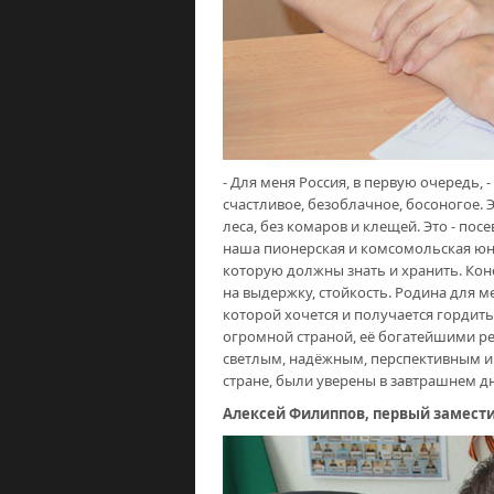
- Для меня Россия, в первую очередь, -
счастливое, безоблачное, босоногое. Эт
леса, без комаров и клещей. Это - пос
наша пионерская и комсомольская юнос
которую должны знать и хранить. Коне
на выдержку, стойкость. Родина для ме
которой хочется и получается гордить
огромной страной, её богатейшими ре
светлым, надёжным, перспективным и 
стране, были уверены в завтрашнем дн
Алексей Филиппов, первый замести