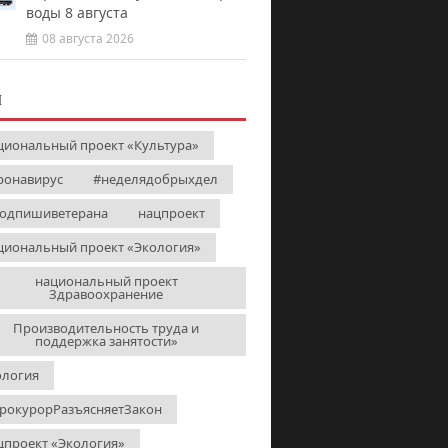
воды 8 августа
08 августа 2026
И
циональный проект «Культура»
ронавирус
#неделядобрыхдел
одпишиветерана
нацпроект
циональный проект «Экология»
национальный проект
Здравоохранение
Производительность труда и
поддержка занятости»
ология
рокурорРазъясняетЗакон
цпроект «Экология»