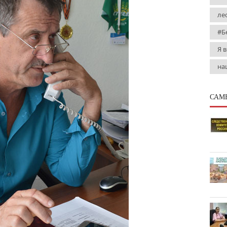
ле
#Б
Я 
на
САМ