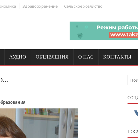
ономика
Здравоохранение
Сельское хозяйство
АУДИО
ОБЪЯВЛЕНИЯ
О НАС
КОНТАКТЫ
...
CОЦ
образования
ПОС