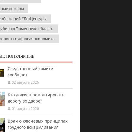
сные пожары
езСенсаций #БезЦензуры
выбираю Тюменскую область
цпроект цифровая экономика
ЫЕ ПОПУЛЯРНЫЕ
Следственный комитет
сообщает
02 августа 2026
Кто должен ремонтировать
дорогу во дворе?
01 августа 2026
Врач о ключевых принципах
грудного вскармливания