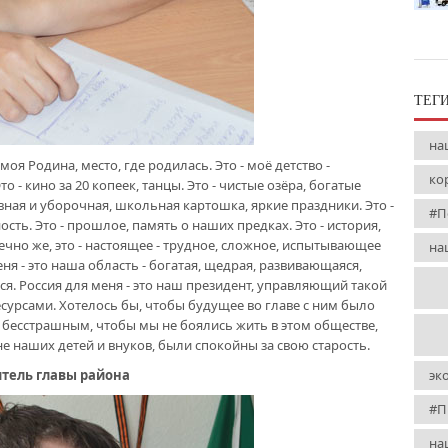
ТЕГ
на
 моя Родина, место, где родилась. Это - моё детство -
ко
о - кино за 20 копеек, танцы. Это - чистые озёра, богатые
евная и уборочная, школьная картошка, яркие праздники. Это -
#П
ть. Это - прошлое, память о наших предках. Это - история,
чно же, это - настоящее - трудное, сложное, испытывающее
на
ня - это наша область - богатая, щедрая, развивающаяся,
ся. Россия для меня - это наш президент, управляющий такой
сурсами. Хотелось бы, чтобы будущее во главе с ним было
бесстрашным, чтобы мы не боялись жить в этом обществе,
е наших детей и внуков, были спокойны за свою старость.
тель главы района
эк
#П
на