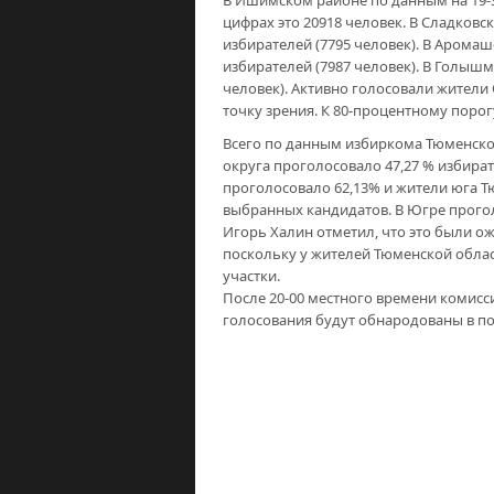
В Ишимском районе по данным на 19-3
цифрах это 20918 человек. В Сладковс
избирателей (7795 человек). В Арома
избирателей (7987 человек). В Голыш
человек). Активно голосовали жители
точку зрения. К 80-процентному поро
Всего по данным избиркома Тюменской
округа проголосовало 47,27 % избира
проголосовало 62,13% и жители юга Т
выбранных кандидатов. В Югре прогол
Игорь Халин отметил, что это были о
поскольку у жителей Тюменской облас
участки.
После 20-00 местного времени комисс
голосования будут обнародованы в п