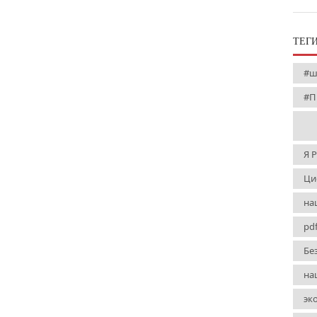
ТЕГ
#ш
#П
Я 
Ци
на
pd
Бе
на
эк