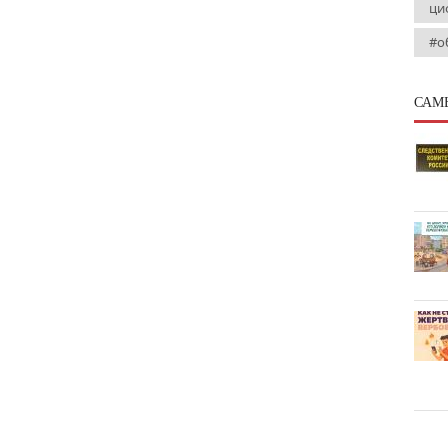
ци
#о
САМ