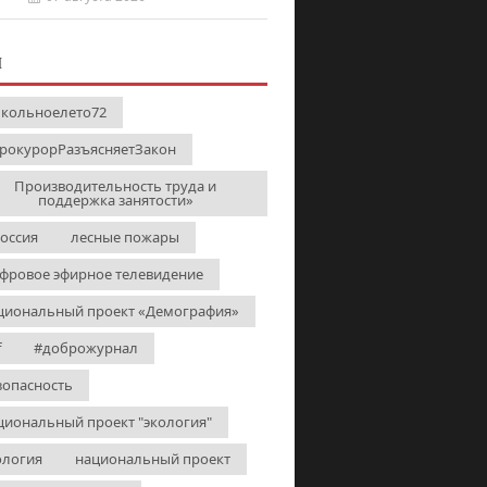
И
кольноелето72
рокурорРазъясняетЗакон
Производительность труда и
поддержка занятости»
Россия
лесные пожары
фровое эфирное телевидение
циональный проект «Демография»
f
#доброжурнал
зопасность
циональный проект "экология"
ология
национальный проект