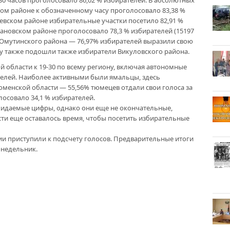
0 часов проголосовало 86,02 % избирателей. В абсолютных
ком районе к обозначенному часу проголосовало 83,38 %
шевском районе избирательные участки посетило 82,91 %
мановском районе проголосовало 78,3 % избирателей (15197
 Омутинского района — 76,97% избирателей выразили свою
гу также подошли также избиратели Викуловского района.
 области к 19-30 по всему региону, включая автономные
телей. Наиболее активными были ямальцы, здесь
юменской области — 55,56% тюмецев отдали свои голоса за
осовало 34,1 % избирателей.
жидаемые цифры, однако они еще не окончательные,
ти еще оставалось время, чтобы посетить избирательные
ии приступили к подсчету голосов. Предварительные итоги
онедельник.