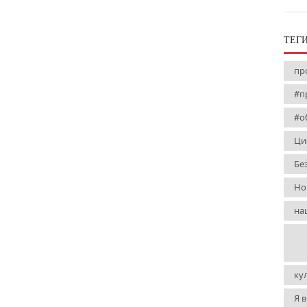
ТЕГ
пр
#п
#о
Ци
Бе
Но
на
ку
Я 