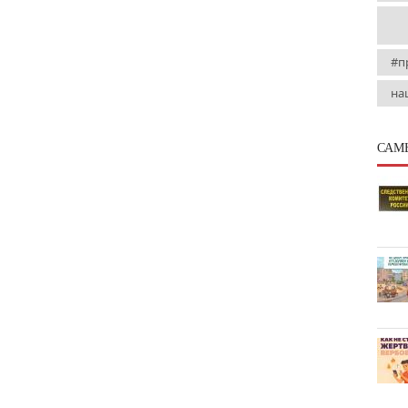
#п
на
САМ