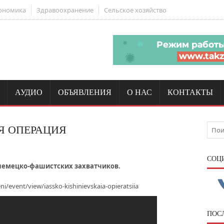
ономика
Здравоохранение
Сельское хозяйство
АУДИО
ОБЪЯВЛЕНИЯ
О НАС
КОНТАКТЫ
Я ОПЕРАЦИЯ
CОЦ
 немецко-фашистских захватчиков.
eni/event/view/iassko-kishinievskaia-opieratsiia
ПОС