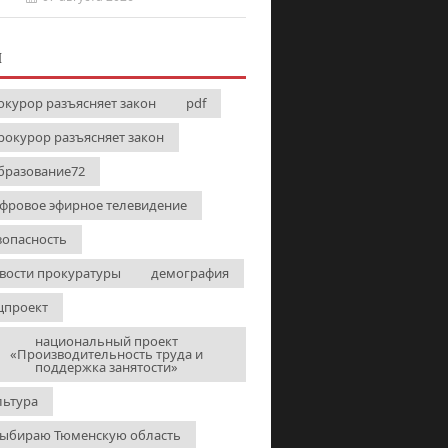
И
окурор разъясняет закон
pdf
рокурор разъясняет закон
бразование72
фровое эфирное телевидение
зопасность
вости прокуратуры
демография
цпроект
национальный проект
«Производительность труда и
поддержка занятости»
льтура
выбираю Тюменскую область