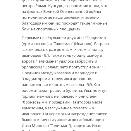
центра Роман Кунгурцев, напомнив о том, что
на фронтах Великой Отечественной войны
погибли многие наши земляки, и именно
благодаря им сейчас проходят такие "мирные
бои" на спортивных площадках.
Первыми на лёд вышли дружины "Гладиатор"
(Армизонское) и "Талисман" (Иваново). Встреча
закончилась с разгромным счетом в пользу
ивановцев - 9:1. Также только одну шайбу в
ворота "Талисмана" удалось забросить и
орловским "Орлам", зато пропустили они 11.
Поединок между хозяевами площадки и
"гладиаторами" получился довольно
напряженным и богатым на голы - 9:9. Кто
одержит верх - решили буллиты. Увы, но и тут
"орлам" немного не повезло – они стали
"бронзовыми" призёрами. На втором месте
армизонцы, а заслуженное "золото" – у
ивановцев. На церемонии награждения также
были отмечены лучшие игроки: бомбардир
Иван Мощеев ("Талисман"), защитник Иван