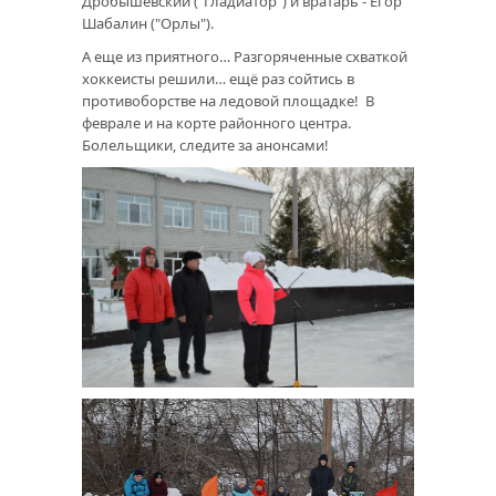
Дробышевский ("Гладиатор") и вратарь - Егор
Шабалин ("Орлы").
А еще из приятного… Разгоряченные схваткой
хоккеисты решили… ещё раз сойтись в
противоборстве на ледовой площадке! В
феврале и на корте районного центра.
Болельщики, следите за анонсами!