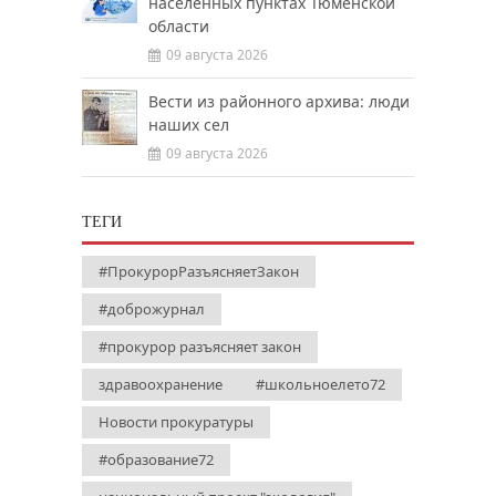
населенных пунктах Тюменской
области
09 августа 2026
Вести из районного архива: люди
наших сел
09 августа 2026
ТЕГИ
#ПрокурорРазъясняетЗакон
#доброжурнал
#прокурор разъясняет закон
здравоохранение
#школьноелето72
Новости прокуратуры
#образование72