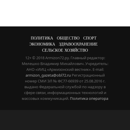
ПОЛИТИКА
ОБЩЕСТВО
СПОРТ
ЭКОНОМИКА
ЗДРАВООХРАНЕНИЕ
СЕЛЬСКОЕ ХОЗЯЙСТВО
12+ © 2018 Armizon72.ру. Главный редактор:
Мелешко Владимир Михайлович. Учредитель:
АНО «ИИЦ «Армизонский вестник». E-mail:
armizon_gazeta@obl72.ru
Регистрационный
номер СМИ ЭЛ № ФС77-66939 от 25.08.2016 г.
выдано Федеральной службой по надзору в
сфере связи, информационных технологий и
массовых коммуникаций.
Политика оператора