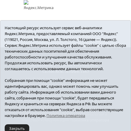
Настоящий ресурс использует сервис веб-аналитики
Яндекс.Метрика, предоставляемый компанией ООО "Яндекс"
(119021, Россия, Москва, ул. Л. Толстого, 16 (далее — Яндекс)).
Сервис Яндекс.Метрика использует файлы "cookie" с целью сбора
технических данных посетителей для обеспечения
работоспособности и улучшения качества обслуживания.
ПОЛИТИКА
ОБЩЕСТВО
СПОРТ
Продолжая использовать ресурс, Вы автоматически
ЭКОНОМИКА
ЗДРАВООХРАНЕНИЕ
соглашаетесь с использованием данных технологий.
СЕЛЬСКОЕ ХОЗЯЙСТВО
12+ © 2018 Armizon72.ру. Главный редактор:
Собранная при помощи "cookie" информация не может
Мелешко Владимир Михайлович. Учредитель:
идентифицировать вас, однако может помочь нам улучшить
АНО «ИИЦ «Армизонский вестник». E-mail:
работу сайта. Информация об использовании вами данного
armizon_gazeta@obl72.ru
Регистрационный
сайта, собранная при помощи "cookie", будет передаваться
номер СМИ ЭЛ № ФС77-66939 от 25.08.2016 г.
Яндексу и храниться на серверах Яндекса в РФ. Вы можете
выдано Федеральной службой по надзору в
отказаться от использования "cookie", выбрав соответствующие
сфере связи, информационных технологий и
настройки в браузере.
Политика оператора
массовых коммуникаций.
Политика оператора
Закрыть