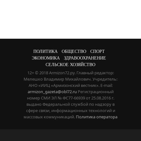
ПОЛИТИКА
ОБЩЕСТВО
СПОРТ
ЭКОНОМИКА
ЗДРАВООХРАНЕНИЕ
СЕЛЬСКОЕ ХОЗЯЙСТВО
12+ © 2018 Armizon72.ру. Главный редактор:
Мелешко Владимир Михайлович. Учредитель:
АНО «ИИЦ «Армизонский вестник». E-mail:
armizon_gazeta@obl72.ru
Регистрационный
номер СМИ ЭЛ № ФС77-66939 от 25.08.2016 г.
выдано Федеральной службой по надзору в
сфере связи, информационных технологий и
массовых коммуникаций.
Политика оператора