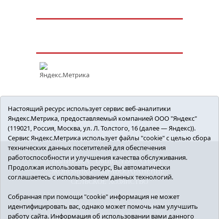
Настоящий ресурс использует сервис веб-аналитики
Яндекс.Метрика, предоставляемый компанией ООО "Яндекс"
(119021, Россия, Москва, ул. Л. Толстого, 16 (далее — Яндекс)).
Сервис Яндекс.Метрика использует файлы "cookie" с целью сбора
технических данных посетителей для обеспечения
работоспособности и улучшения качества обслуживания.
ПОЛИТИКА
ОБЩЕСТВО
СПОРТ
Продолжая использовать ресурс, Вы автоматически
ЭКОНОМИКА
ЗДРАВООХРАНЕНИЕ
соглашаетесь с использованием данных технологий.
СЕЛЬСКОЕ ХОЗЯЙСТВО
12+ © 2018 Armizon72.ру. Главный редактор:
Собранная при помощи "cookie" информация не может
Мелешко Владимир Михайлович. Учредитель:
идентифицировать вас, однако может помочь нам улучшить
АНО «ИИЦ «Армизонский вестник». E-mail:
работу сайта. Информация об использовании вами данного