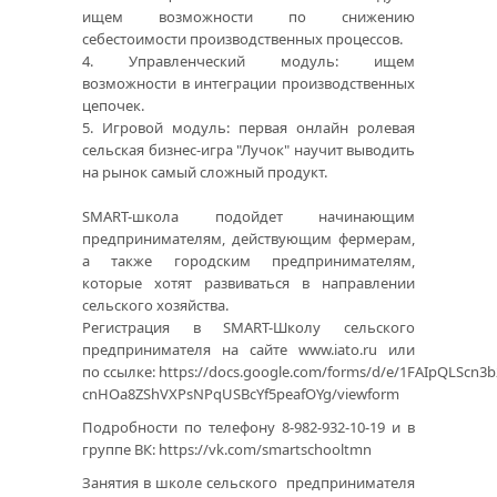
ищем возможности по снижению
себестоимости производственных процессов.
4. Управленческий модуль: ищем
возможности в интеграции производственных
цепочек.
5. Игровой модуль: первая онлайн ролевая
сельская бизнес-игра "Лучок" научит выводить
на рынок самый сложный продукт.
SMART-школа подойдет начинающим
предпринимателям, действующим фермерам,
а также городским предпринимателям,
которые хотят развиваться в направлении
сельского хозяйства.
Регистрация в SMART-Школу сельского
предпринимателя на сайте www.iato.ru или
по ссылке:
https://docs.google.com/forms/d/e/1FAIpQLScn
cnHOa8ZShVXPsNPqUSBcYf5peafOYg/viewform
Подробности по телефону 8-982-932-10-19 и в
группе ВК:
https://vk.com/smartschooltmn
Занятия в школе сельского предпринимателя