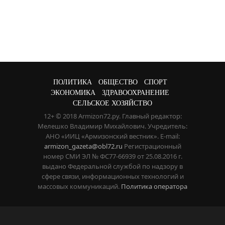
ПОЛИТИКА
ОБЩЕСТВО
СПОРТ
ЭКОНОМИКА
ЗДРАВООХРАНЕНИЕ
СЕЛЬСКОЕ ХОЗЯЙСТВО
12+ © 2018 Armizon72.ру. Главный редактор:
Мелешко Владимир Михайлович. Учредитель:
АНО «ИИЦ «Армизонский вестник». E-mail:
armizon_gazeta@obl72.ru
Регистрационный
номер СМИ ЭЛ № ФС77-66939 от 25.08.2016 г.
выдано Федеральной службой по надзору в
сфере связи, информационных технологий и
массовых коммуникаций.
Политика оператора