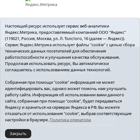
Настоящий ресурс использует сервис веб-аналитики
Яндекс.Метрика, предоставляемый компанией ООО "Яндекс"
(119021, Россия, Москва, ул. Л. Толстого, 16 (далее — Яндекс)).
Сервис Яндекс.Метрика использует файлы "cookie" с целью сбора
технических данных посетителей для обеспечения
работоспособности и улучшения качества обслуживания.
ПОЛИТИКА
ОБЩЕСТВО
СПОРТ
Продолжая использовать ресурс, Вы автоматически
ЭКОНОМИКА
ЗДРАВООХРАНЕНИЕ
соглашаетесь с использованием данных технологий.
СЕЛЬСКОЕ ХОЗЯЙСТВО
12+ © 2018 Armizon72.ру. Главный редактор:
Собранная при помощи "cookie" информация не может
Мелешко Владимир Михайлович. Учредитель:
идентифицировать вас, однако может помочь нам улучшить
АНО «ИИЦ «Армизонский вестник». E-mail:
работу сайта. Информация об использовании вами данного
armizon_gazeta@obl72.ru
Регистрационный
сайта, собранная при помощи "cookie", будет передаваться
номер СМИ ЭЛ № ФС77-66939 от 25.08.2016 г.
Яндексу и храниться на серверах Яндекса в РФ. Вы можете
выдано Федеральной службой по надзору в
отказаться от использования "cookie", выбрав соответствующие
сфере связи, информационных технологий и
настройки в браузере.
Политика оператора
массовых коммуникаций.
Политика оператора
Закрыть