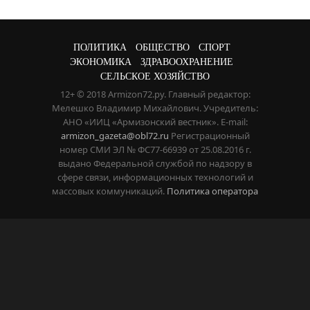
ПОЛИТИКА
ОБЩЕСТВО
СПОРТ
ЭКОНОМИКА
ЗДРАВООХРАНЕНИЕ
СЕЛЬСКОЕ ХОЗЯЙСТВО
12+ © 2018 Armizon72.ру. Главный редактор:
Мелешко Владимир Михайлович. Учредитель:
АНО «ИИЦ «Армизонский вестник». E-mail:
armizon_gazeta@obl72.ru
Регистрационный
номер СМИ ЭЛ № ФС77-66939 от 25.08.2016 г.
выдано Федеральной службой по надзору в
сфере связи, информационных технологий и
массовых коммуникаций.
Политика оператора