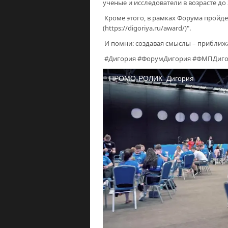
ученые и исследователи в возрасте до
Кроме этого, в рамках Форума пройде
(https://digoriya.ru/award/)".
И помни: создавая смыслы – приближ
#Дигория #ФорумДигория #ФМПДиго