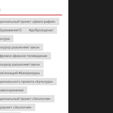
И
циональный проект «Демография»
бразование72
#доброжурнал
льтура
окурор разъясняет закон
фровое эфирное телевидение
окурор разъясняет закон
езСенсаций #БезЦензуры
ционального проекта «Культура»
равоохранение
циональный проект «Экология»
цпроект «Экология»