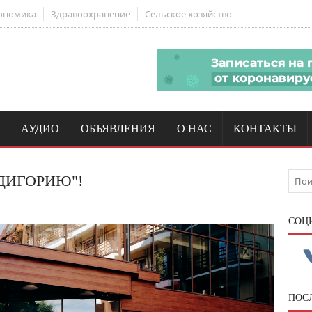
ономика
Здравоохранение
Сельское хозяйство
АУДИО
ОБЪЯВЛЕНИЯ
О НАС
КОНТАКТЫ
ДИГОРИЮ"!
CОЦ
ПОС