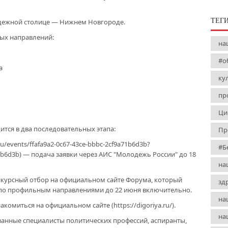
ТЕГ
одежной столице — Нижнем Новгороде.
ых направлений:
на
#о
а
ку
пр
Ци
тся в два последовательных этапа:
Пр
u/events/ffafa9a2-0c67-43ce-bbbc-2cf9a71b6d3b?
#Б
71b6d3b) — подача заявки через АИС "Молодежь России" до 18
на
 конкурсный отбор на официальном сайте Форума, который
зд
 по профильным направлениями до 22 июня включительно.
на
миться на официальном сайте (https://digoriya.ru/).
на
нные специалисты политических профессий, аспиранты,