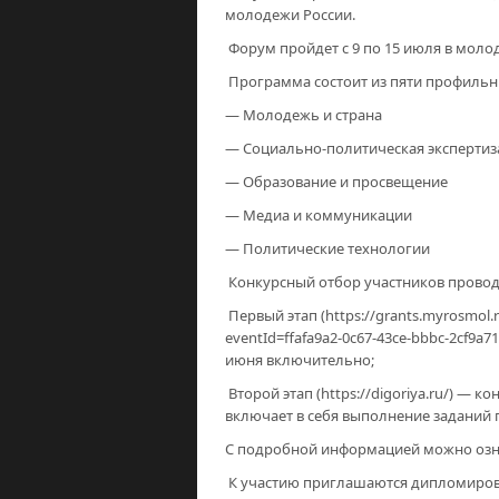
молодежи России.
Форум пройдет с 9 по 15 июля в мол
Программа состоит из пяти профильн
— Молодежь и страна
— Социально-политическая экспертиз
— Образование и просвещение
— Медиа и коммуникации
— Политические технологии
Конкурсный отбор участников проводи
Первый этап (https://grants.myrosmol.r
eventId=ffafa9a2-0c67-43ce-bbbc-2cf9a
июня включительно;
Второй этап (https://digoriya.ru/) —
включает в себя выполнение заданий
С подробной информацией можно ознако
К участию приглашаются дипломирова