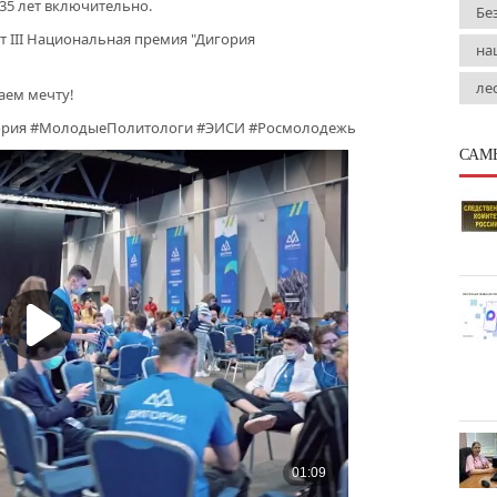
 35 лет включительно.
Бе
т III Национальная премия "Дигория
на
ле
аем мечту!
рия #МолодыеПолитологи #ЭИСИ #Росмолодежь
САМ