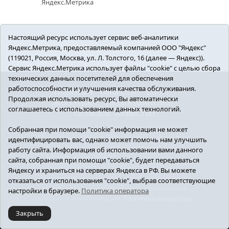
Настоящий ресурс использует сервис веб-аналитики
Яндекс.Метрика, предоставляемый компанией ООО "Яндекс"
(119021, Россия, Москва, ул. Л. Толстого, 16 (далее — Яндекс)).
Сервис Яндекс.Метрика использует файлы "cookie" с целью сбора
технических данных посетителей для обеспечения
работоспособности и улучшения качества обслуживания.
ПОЛИТИКА
ОБЩЕСТВО
СПОРТ
Продолжая использовать ресурс, Вы автоматически
ЭКОНОМИКА
ЗДРАВООХРАНЕНИЕ
соглашаетесь с использованием данных технологий.
СЕЛЬСКОЕ ХОЗЯЙСТВО
12+ © 2018 Armizon72.ру. Главный редактор:
Собранная при помощи "cookie" информация не может
Мелешко Владимир Михайлович. Учредитель:
идентифицировать вас, однако может помочь нам улучшить
АНО «ИИЦ «Армизонский вестник». E-mail:
работу сайта. Информация об использовании вами данного
armizon_gazeta@obl72.ru
Регистрационный
сайта, собранная при помощи "cookie", будет передаваться
номер СМИ ЭЛ № ФС77-66939 от 25.08.2016 г.
Яндексу и храниться на серверах Яндекса в РФ. Вы можете
выдано Федеральной службой по надзору в
отказаться от использования "cookie", выбрав соответствующие
сфере связи, информационных технологий и
настройки в браузере.
Политика оператора
массовых коммуникаций.
Политика оператора
Закрыть