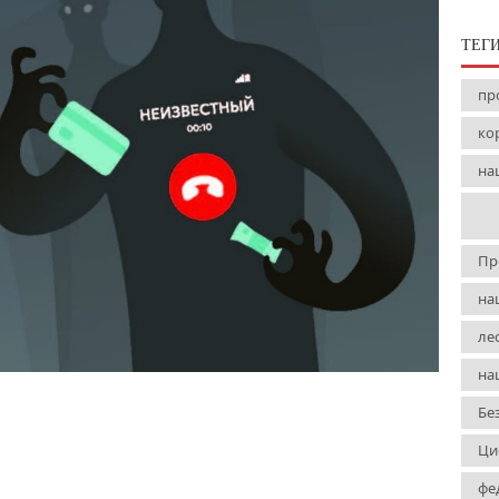
ТЕГ
пр
ко
на
Пр
на
ле
на
Бе
Ци
фе