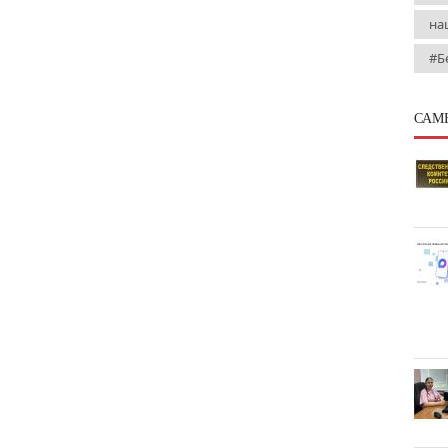
на
#Б
САМ