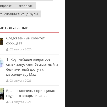
цпроект
экология
езСенсаций #БезЦензуры
ЫЕ ПОПУЛЯРНЫЕ
Следственный комитет
сообщает
02 августа 2026
📱 Крупнейшие операторы
связи запускают бесплатный и
безлимитный доступ к
мессенджеру Мах
03 августа 2026
Врач о ключевых принципах
грудного вскармливания
03 августа 2026