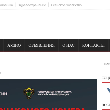
ономика
Здравоохранение
Сельское хозяйство
АУДИО
ОБЪЯВЛЕНИЯ
О НАС
КОНТАКТЫ
3
CОЦ
ПОС