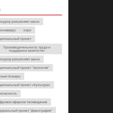
И
окурор разъясняет закон
ронавирус
коро
циональный проект
Производительность труда и
поддержка занятости»
окурор разъясняет закон
циональный проект "экология"
сные пожары
циональный проект «Культура»
зопасность
фровое эфирное телевидение
деральный проект "Демография"