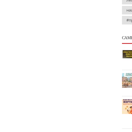
ле
на
#п
САМ