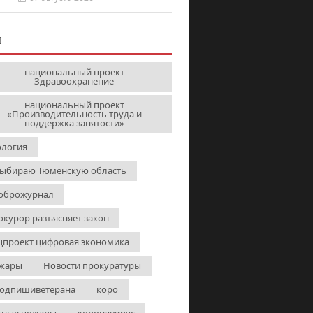
И
национальный проект
Здравоохранение
национальный проект
«Производительность труда и
поддержка занятости»
ология
выбираю Тюменскую область
оброжурнал
окурор разъясняет закон
цпроект цифровая экономика
жары
Новости прокуратуры
одпишиветерана
коро