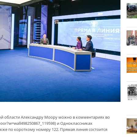
ой области Александру Моору можно в комментариях во
_moor?w=wall498250867_119598) и Одноклассниках
а также по короткому номеру 122. Прямая линия состоится