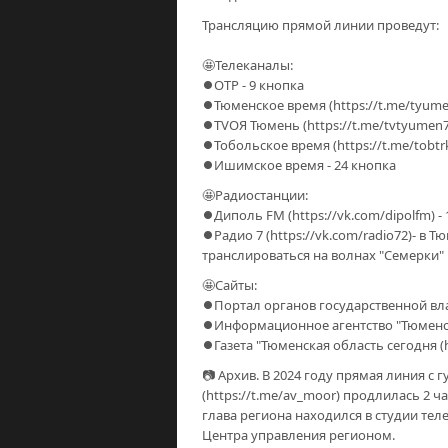
Трансляцию прямой линии проведут:
🤩Телеканалы:
⏺ОТР - 9 кнопка
⏺Тюменское время (https://t.me/tyumen
⏺ТVОЯ Тюмень (https://t.me/tvtyumen72
⏺Тобольское время (https://t.me/tobtrk
⏺Ишимское время - 24 кнопка
🤩Радиостанции:
⏺Диполь FM (https://vk.com/dipolfm) - 
⏺Радио 7 (https://vk.com/radio72)- в Т
транслироваться на волнах "Семерки" 
🤩Сайты:
⏺Портал органов государственной вла
⏺Информационное агентство "Тюменская 
⏺Газета "Тюменская область сегодня (h
📷 Архив. В 2024 году прямая линия 
(https://t.me/av_moor) продлилась 2 ча
глава региона находился в студии тел
Центра управления регионом.