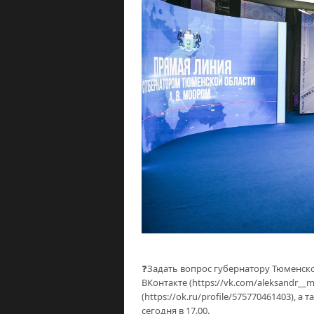
❓Задать вопрос губернатору Тюменск
ВКонтакте (https://vk.com/aleksandr_
(https://ok.ru/profile/575770461403), 
сегодня в 17.00.