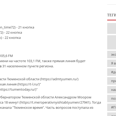
ТЕГ
_time72) - 21 кнопка
) - 22 кнопка
) - 22 кнопка
эк
105,6 FM
юмени на частоте 103,1 FM, также прямая линия будет
Я 
в 31 населенном пункте региона.
#д
сти Тюменской области (https://admtyumen.ru/)
пр
линия (https://t-l.ru/)"
ttps://tumentoday.ru/)"
на
с губернатором Тюменской области Александром Моором
по
са 18 минут (https://t.me/operativnyishtabtyumen/27941). Тогда
#П
еканала "Тюменское время". Часть вопросов поступала из