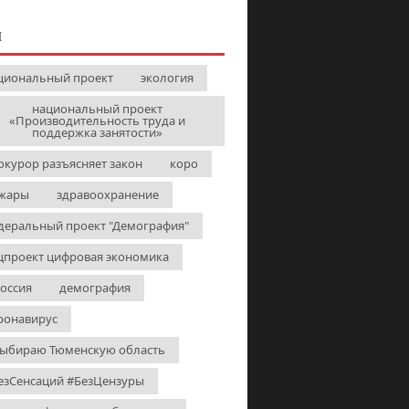
И
циональный проект
экология
национальный проект
«Производительность труда и
поддержка занятости»
окурор разъясняет закон
коро
жары
здравоохранение
деральный проект "Демография"
цпроект цифровая экономика
Россия
демография
ронавирус
выбираю Тюменскую область
езСенсаций #БезЦензуры