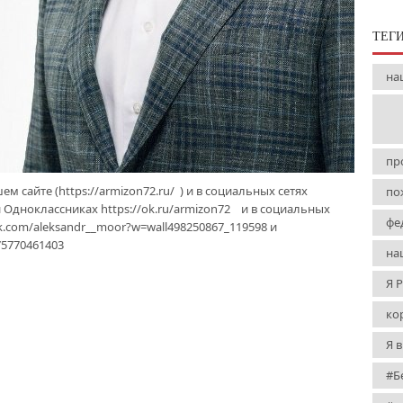
ТЕГ
на
пр
 сайте (https://armizon72.ru/ ) и в социальных сетях
по
и Одноклассниках https://ok.ru/armizon72 и в социальных
фе
vk.com/aleksandr__moor?w=wall498250867_119598 и
75770461403
на
Я 
ко
Я 
#Б