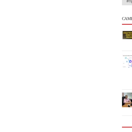
#п
САМ