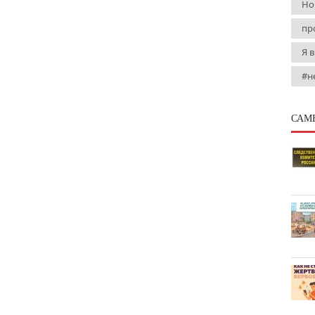
Но
пр
Я 
#н
САМ