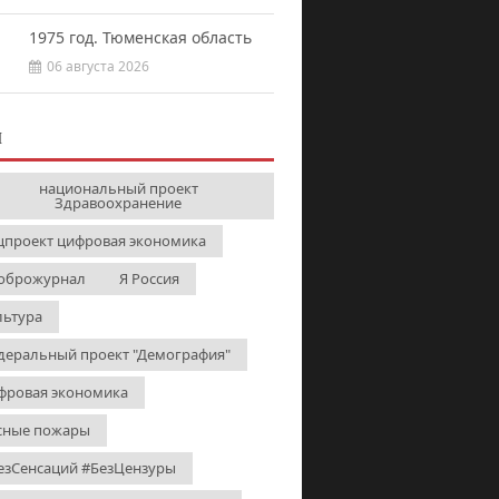
1975 год. Тюменская область
06 августа 2026
И
национальный проект
Здравоохранение
цпроект цифровая экономика
оброжурнал
Я Россия
льтура
деральный проект "Демография"
фровая экономика
сные пожары
езСенсаций #БезЦензуры