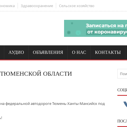
ономика
Здравоохранение
Сельское хозяйство
АУДИО
ОБЪЯВЛЕНИЯ
О НАС
КОНТАКТЫ
 ТЮМЕНСКОЙ ОБЛАСТИ
CОЦ
н на федеральной автодороге Тюмень-Ханты-Мансийск под
ь!
ПОС