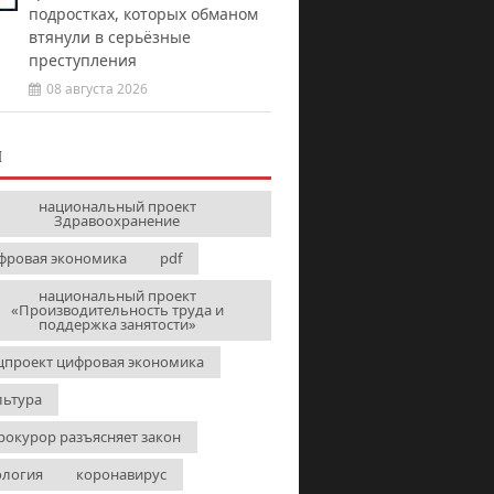
подростках, которых обманом
втянули в серьёзные
преступления
08 августа 2026
И
национальный проект
Здравоохранение
фровая экономика
pdf
национальный проект
«Производительность труда и
поддержка занятости»
цпроект цифровая экономика
льтура
рокурор разъясняет закон
ология
коронавирус