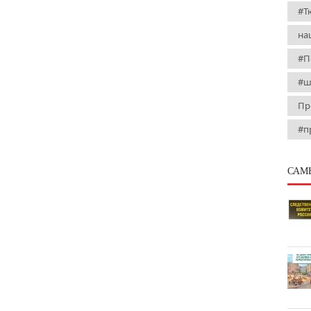
#Т
на
#П
#ш
Пр
#п
САМ