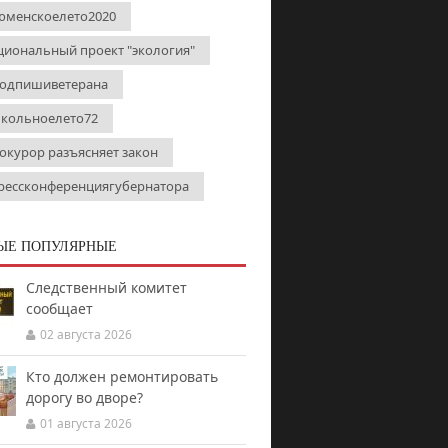
юменскоелето2020
циональный проект "экология"
одпишиветерана
кольноелето72
окурор разъясняет закон
рессконференциягубернатора
ЫЕ ПОПУЛЯРНЫЕ
Следственный комитет
сообщает
02 августа 2026
Кто должен ремонтировать
дорогу во дворе?
01 августа 2026