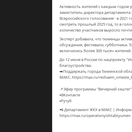
Активность жителей с каждым годом р
заместитель директора департамента 
Всероссийского голосования - в 2021 г
смотреть прошлый 2025 год, то в голо
количество участников выросло почти 
Эксперт добавила, что тюменцы актив
обсуждения, фестивали, субботники. Т
включились более 300 тысяч жителей.
До 12 июня в России по нацпроекту "
благоустройства.
➡️Поддержать города Тюменской облас
МАКС. https://max.ru/reshaem_vmeste_
📌Эфир программы "Вечерний хэштег"
▪️ВКонтакте
▪️Рутуб
📲 Департамент ЖКХ в МАКС | Информ
https://max.ru/operativnyishtabtyumen