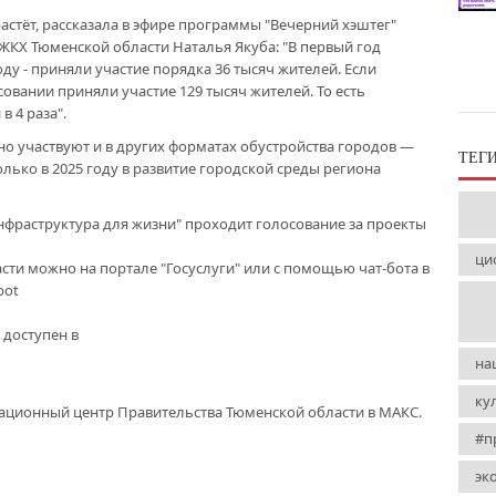
астёт, рассказала в эфире программы "Вечерний хэштег"
ЖКХ Тюменской области Наталья Якуба: "В первый год
оду - приняли участие порядка 36 тысяч жителей. Если
совании приняли участие 129 тысяч жителей. То есть
в 4 раза".
но участвуют и в других форматах обустройства городов —
ТЕГ
олько в 2025 году в развитие городской среды региона
Инфраструктура для жизни" проходит голосование за проекты
ци
ти можно на портале "Госуслуги" или с помощью чат-бота в
bot
 доступен в
на
ку
ационный центр Правительства Тюменской области в МАКС.
#п
эк