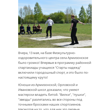
Вчера, 13 мая, на базе Физкультурно-
оздоровительного центра села Армизонское
было громко! Впервые в программу районной
спартакиады учащихся "Старты надежд"
включили городошный спорт, и это было по-
настоящему круто!
Юноши из Армизонской, Орловской и
Ивановской школ доказали, что умеют
мастерски владеть битой. "Вилки", "пушки",
"звезды" разлетались во все стороны под
точными бросками наших спортсменов.
Несмотря на то, что для них это первые