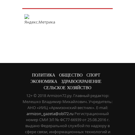
ПОЛИТИКА
ОБЩЕСТВО
СПОРТ
ЭКОНОМИКА
ЗДРАВООХРАНЕНИЕ
СЕЛЬСКОЕ ХОЗЯЙСТВО
12+ © 2018 Armizon72.ру. Главный редактор:
Мелешко Владимир Михайлович. Учредитель:
АНО «ИИЦ «Армизонский вестник». E-mail:
armizon_gazeta@obl72.ru
Регистрационный
номер СМИ ЭЛ № ФС77-66939 от 25.08.2016 г.
выдано Федеральной службой по надзору в
сфере связи, информационных технологий и