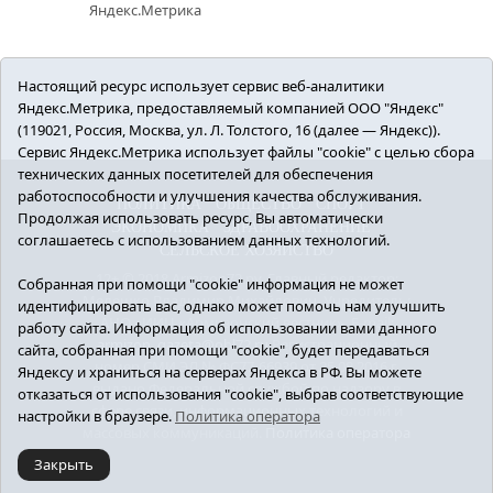
Настоящий ресурс использует сервис веб-аналитики
Яндекс.Метрика, предоставляемый компанией ООО "Яндекс"
(119021, Россия, Москва, ул. Л. Толстого, 16 (далее — Яндекс)).
Сервис Яндекс.Метрика использует файлы "cookie" с целью сбора
технических данных посетителей для обеспечения
работоспособности и улучшения качества обслуживания.
ПОЛИТИКА
ОБЩЕСТВО
СПОРТ
Продолжая использовать ресурс, Вы автоматически
ЭКОНОМИКА
ЗДРАВООХРАНЕНИЕ
соглашаетесь с использованием данных технологий.
СЕЛЬСКОЕ ХОЗЯЙСТВО
12+ © 2018 Armizon72.ру. Главный редактор:
Собранная при помощи "cookie" информация не может
Мелешко Владимир Михайлович. Учредитель:
идентифицировать вас, однако может помочь нам улучшить
АНО «ИИЦ «Армизонский вестник». E-mail:
работу сайта. Информация об использовании вами данного
armizon_gazeta@obl72.ru
Регистрационный
сайта, собранная при помощи "cookie", будет передаваться
номер СМИ ЭЛ № ФС77-66939 от 25.08.2016 г.
Яндексу и храниться на серверах Яндекса в РФ. Вы можете
выдано Федеральной службой по надзору в
отказаться от использования "cookie", выбрав соответствующие
сфере связи, информационных технологий и
настройки в браузере.
Политика оператора
массовых коммуникаций.
Политика оператора
Закрыть